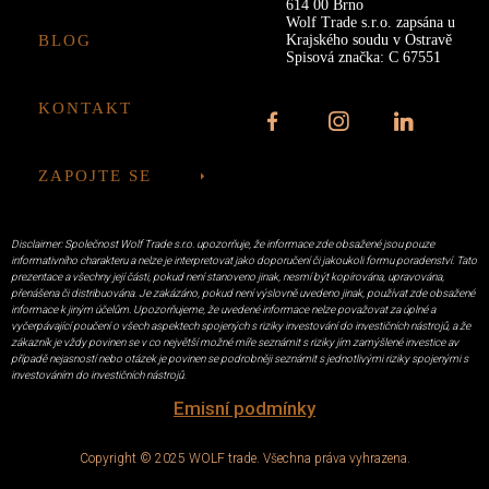
614 00 Brno
Wolf Trade s.r.o. zapsána u
BLOG
Krajského soudu v Ostravě
Spisová značka: C 67551
KONTAKT
ZAPOJTE SE
Disclaimer: Společnost Wolf Trade s.r.o. upozorňuje, že informace zde obsažené jsou pouze
informativního charakteru a nelze je interpretovat jako doporučení či jakoukoli formu poradenství. Tato
prezentace a všechny její části, pokud není stanoveno jinak, nesmí být kopírována, upravována,
přenášena či distribuována. Je zakázáno, pokud není výslovně uvedeno jinak, používat zde obsažené
informace k jiným účelům. Upozorňujeme, že uvedené informace nelze považovat za úplné a
vyčerpávající poučení o všech aspektech spojených s riziky investování do investičních nástrojů, a že
zákazník je vždy povinen se v co největší možné míře seznámit s riziky jím zamýšlené investice av
případě nejasností nebo otázek je povinen se podrobněji seznámit s jednotlivými riziky spojenými s
investováním do investičních nástrojů.
Emisní podmínky
Copyright © 2025 WOLF trade. Všechna práva vyhrazena.