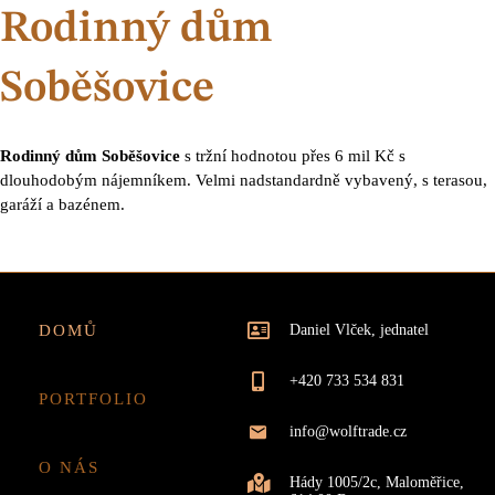
Rodinný dům
Soběšovice
Rodinný dům Soběšovice
s tržní hodnotou přes 6 mil Kč s
dlouhodobým nájemníkem. Velmi nadstandardně vybavený, s terasou,
garáží a bazénem.
DOMŮ
Daniel Vlček, jednatel
+420 733 534 831
PORTFOLIO
info@wolftrade.cz
O NÁS
Hády 1005/2c, Maloměřice,